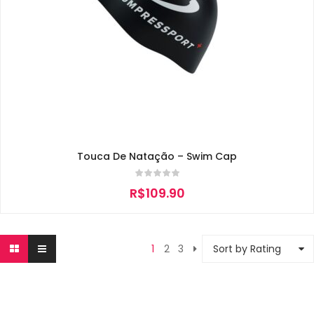
Touca De Natação – Swim Cap
R$
109.90
1
2
3
Sort by Rating