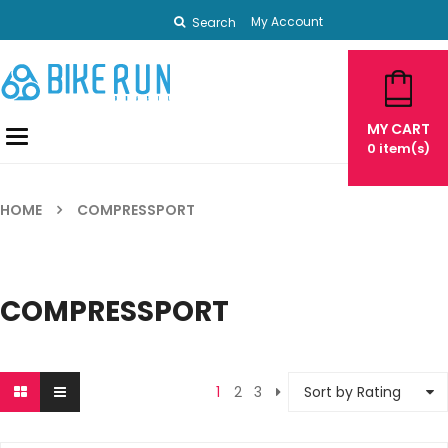
My Account
Search
MY CART
Toggle
0
item(s)
navigation
HOME
COMPRESSPORT
COMPRESSPORT
1
2
3
Sort by Rating