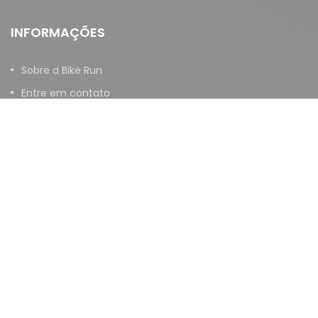
INFORMAÇÕES
Sobre a Bike Run
Entre em contato
Política de troca
NAVEGAÇÃO
Início
Compressão
Óculos
Neoprene
Acessórios