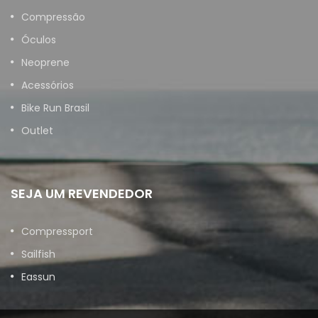
Compressão
Óculos
Neoprene
Acessórios
Bike Run Brasil
Outlet
SEJA UM REVENDEDOR
Compressport
Sailfish
Eassun