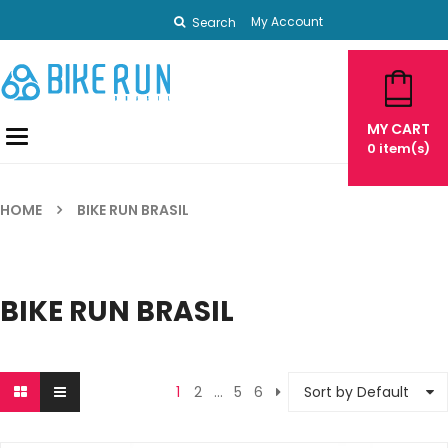
My Account
Search
MY CART
Toggle
0
item(s)
navigation
HOME
BIKE RUN BRASIL
BIKE RUN BRASIL
1
2
…
5
6
Sort by Default