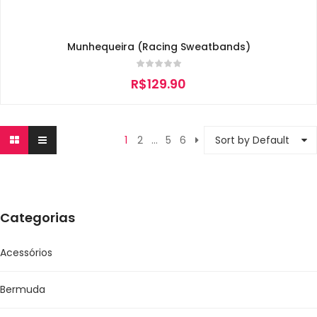
Munhequeira (Racing Sweatbands)
R$
129.90
1
2
…
5
6
Sort by Default
Categorias
Acessórios
Bermuda