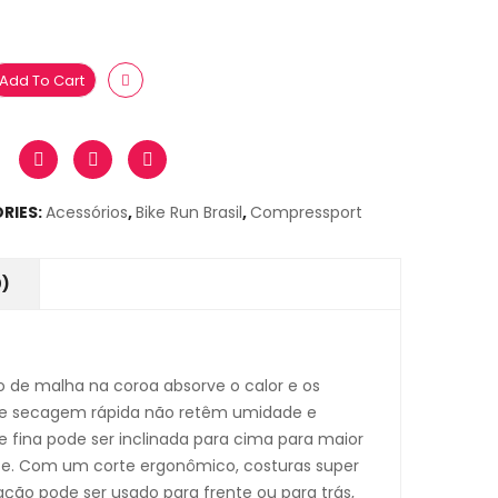
Add To Cart
RIES:
Acessórios
,
Bike Run Brasil
,
Compressport
0)
do de malha na coroa absorve o calor e os
 de secagem rápida não retêm umidade e
fina pode ser inclinada para cima para maior
forte. Com um corte ergonômico, costuras super
ação pode ser usado para frente ou para trás,