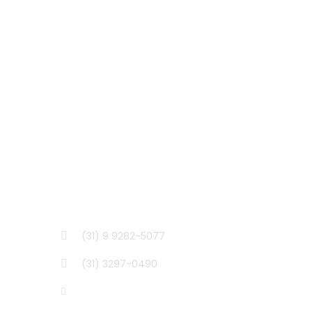
CONTATO
(31) 9 9282-5077
(31) 3297-0490
info@bikerunbrasil.com.br