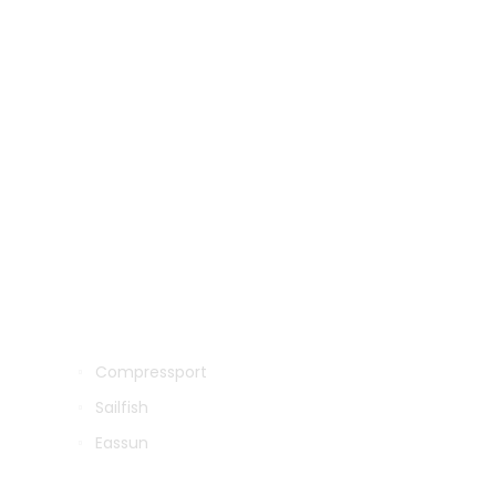
SEJA UM REVENDEDOR
Compressport
Sailfish
Eassun