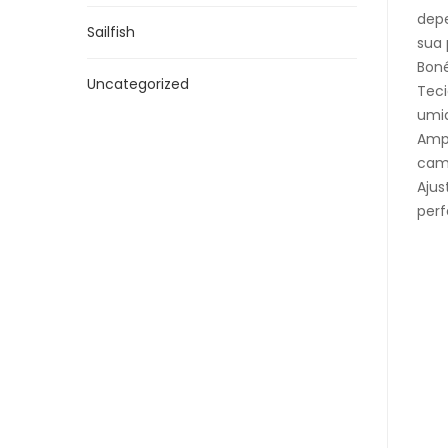
depe
Sailfish
sua 
Boné
Uncategorized
Teci
umid
Ampl
camp
Ajus
perf