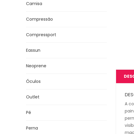
Camisa
Compressão
Compressport
Eassun
Neoprene
DES
Óculos
DES
Outlet
A co
pain
Pé
perm
visi
Perna
maci