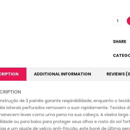
SHARE
CATEGO
CRIPTION
ADDITIONAL INFORMATION
REVIEWS (
CRIPTION
nstrução de 3 painéis garante respirabilidade, enquanto o teci
éis laterais perfurados removem o suor rapidamente. Tecidos
anecem leves como uma pena na sua cabeça. A viseira larga e 
bilidade ou para baixo para proteger seus olhos e rosto do sol 
as e um ajuste de velcro anti-fricção, este boné de última ger