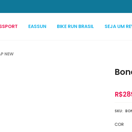
SSPORT
EASSUN
BIKE RUN BRASIL
SEJA UM R
AP NEW
Bon
R$
28
SKU:
BO
COR