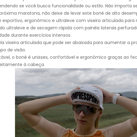
ndendo se você busca funcionalidade ou estilo. Não importa se 
próxima maratona, não deixe de levar este boné de alto dese
 esportivo, ergonômico e ultraleve com viseira articulada para 
do ultraleve e de secagem rápida com painéis laterais perfur
ade durante exercícios intensos.
a viseira articulada que pode ser abaixada para aumentar a pr
o de visão.
tável, o boné é unissex, confortável e ergonômico graças ao fe
eitamente à cabeça.