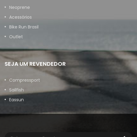
Neoprene
Acessórios
Bike Run Brasil
Outlet
SEJA UM REVENDEDOR
Compressport
Sailfish
Eassun