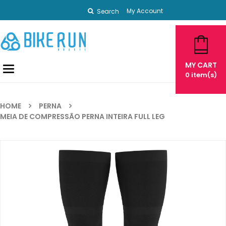
My Account
Search
MY CART
Toggle
0
item(s)
navigation
HOME
PERNA
MEIA DE COMPRESSÃO PERNA INTEIRA FULL LEG