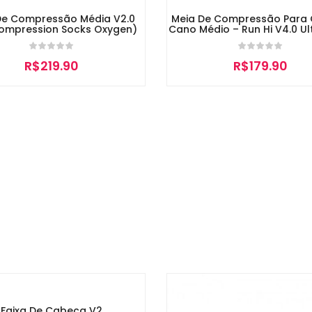
De Compressão Média V2.0
Meia De Compressão Para 
ompression Socks Oxygen)
Cano Médio – Run Hi V4.0 Ult
R$
219.90
R$
179.90
Faixa De Cabeça V2