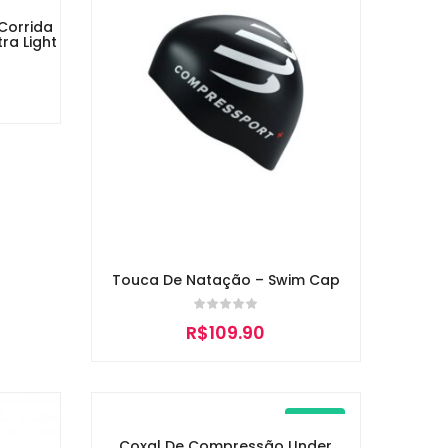
Corrida
ra Light
Touca De Natação – Swim Cap
R$
109.90
New
Coxal De Compressão Under