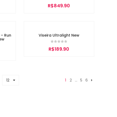
R$
849.90
– Run
Viseira Ultralight New
New
R$
189.90
12
1
2
…
5
6