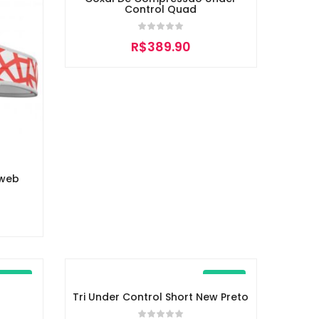
Control Quad
R$
389.90
rweb
New
New
Tri Under Control Short New Preto