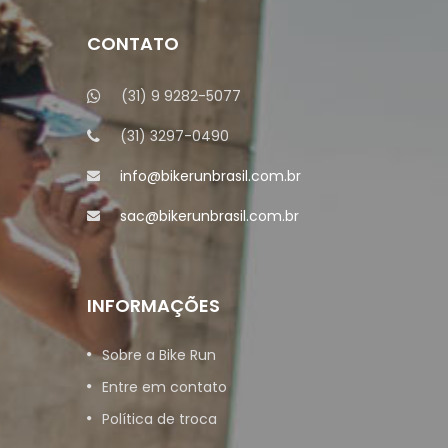
CONTATO
(31) 9 9282-5077
(31) 3297-0490
info@bikerunbrasil.com.br
sac@bikerunbrasil.com.br
INFORMAÇÕES
Sobre a Bike Run
Entre em contato
Política de troca