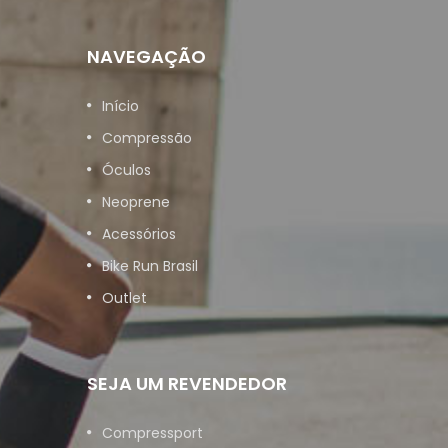
NAVEGAÇÃO
Início
Compressão
Óculos
Neoprene
Acessórios
Bike Run Brasil
Outlet
SEJA UM REVENDEDOR
Compressport