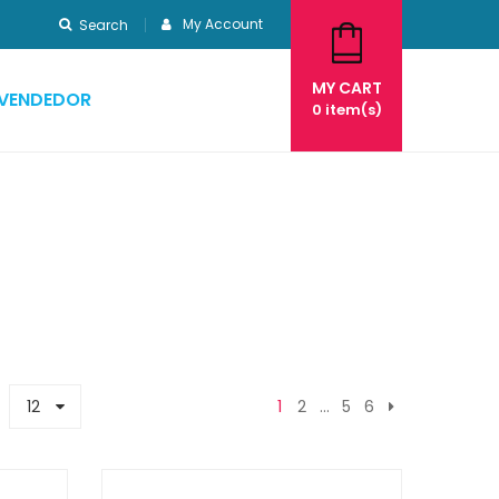
My Account
Search
MY CART
EVENDEDOR
0
item(s)
12
1
2
…
5
6