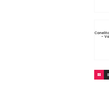
Canelit
– Va