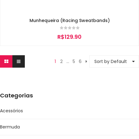
Munhequeira (Racing Sweatbands)
R$
129.90
1
2
…
5
6
Sort by Default
Categorias
Acessórios
Bermuda