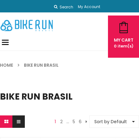
My Account
Search
MY CART
Toggle
0
item(s)
navigation
HOME
BIKE RUN BRASIL
BIKE RUN BRASIL
1
2
…
5
6
Sort by Default