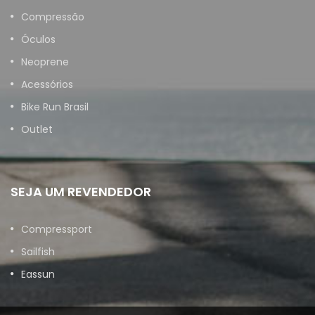
Compressão
Óculos
Neoprene
Acessórios
Bike Run Brasil
Outlet
SEJA UM REVENDEDOR
Compressport
Sailfish
Eassun