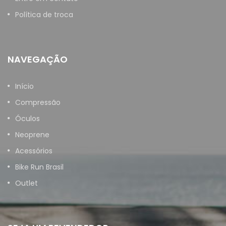
Política de troca
NAVEGAÇÃO
Início
Compressão
Óculos
Neoprene
Acessórios
Bike Run Brasil
Outlet