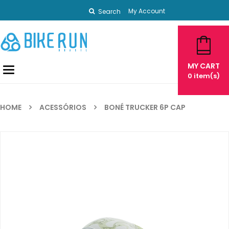
My Account
Search
MY CART
Toggle
0
item(s)
navigation
HOME
ACESSÓRIOS
BONÉ TRUCKER 6P CAP